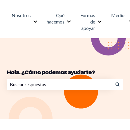
Nosotros
Qué
Formas
Medios
hacemos
de
Mostrar submenú para Nosotros
Mostrar submenú para Qué h
Mostrar subme
apoyar
Hola. ¿Cómo podemos ayudarte?
No hay sugerencias porque el campo de búsqueda está va