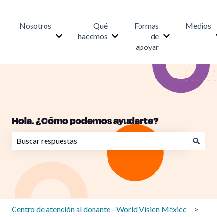
Nosotros
Qué
Formas
Medios
hacemos
de
Mostrar submenú para Nosotros
Mostrar submenú para Qué h
Mostrar subme
apoyar
Hola. ¿Cómo podemos ayudarte?
No hay sugerencias porque el campo de búsqueda está va
Centro de atención al donante - World Vision México